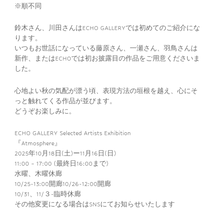
※順不同
鈴木さん、川田さんはECHO GALLERYでは初めてのご紹介にな
ります。
いつもお世話になっている藤原さん、一瀬さん、羽鳥さんは
新作、またはECHOでは初お披露目の作品をご用意くださいま
した。
心地よい秋の気配が漂う頃、表現方法の垣根を越え、心にそ
っと触れてくる作品が並びます。
どうぞお楽しみに。
ECHO GALLERY Selected Artists Exhibition
『Atmosphere』
2025年10月18日(土)ー11月16日(日)
11:00 – 17:00 (最終日16:00まで)
水曜、木曜休廊
10/25-13:00開廊10/26-12:00開廊
10/31、11/３-臨時休廊
その他変更になる場合はSNSにてお知らせいたします