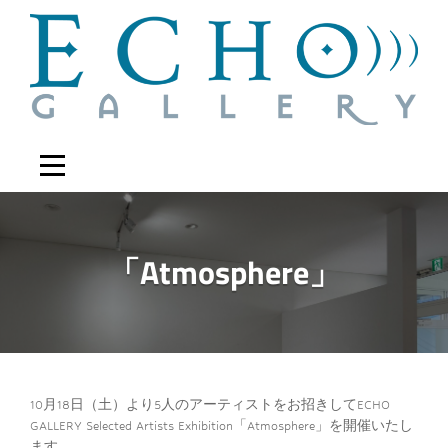
Skip
to
content
「Atmosphere」
10月18日（土）より5人のアーティストをお招きしてECHO
投
GALLERY Selected Artists Exhibition「Atmosphere」を開催いたし
ます。