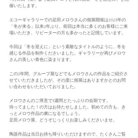
投
催いたします。
稿
エコーギャラリーでの足田メロウさんの個展開催は2023年の
ナ
「冬が来る」以来2年ぶり。前回は本当に多くのお客様にご来
場いただき、リピーターの方も多かったと記憶しています。
ビ
ゲ
今回は「冬を迎えに」という素敵なタイトルのように、冬を
感じる作品を制作くださいました。ギャラリーが再びメロウ
ー
さんの美しい青色に染まります。
シ
この2年間、グループ展などでもメロウさんの作品をご紹介さ
せていただきましたが、その度に個展はありますかとのお問
ョ
い合わせをいただいておりました。
ン
メロウさんのご厚意で3週間とたっぷりの会期です。
待ってました！の方はお待たせしました。初めての方も、き
っとメロウ作品の虜になるでしょう。
足田メロウ展、どうぞじっくりお楽しみくださいませ。
陶器作品は当日お持ち帰りいただけますので、たくさんご覧