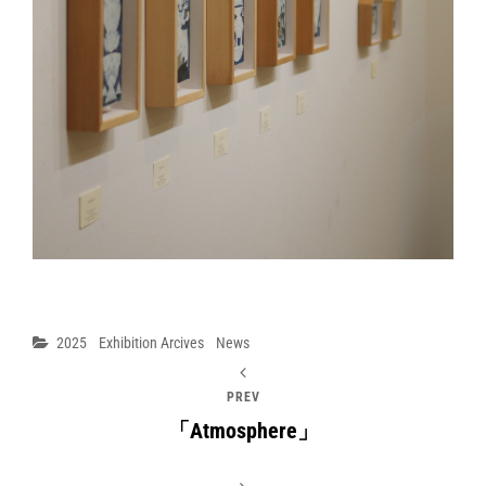
Categories
2025
Exhibition Arcives
News
PREV
「Atmosphere」