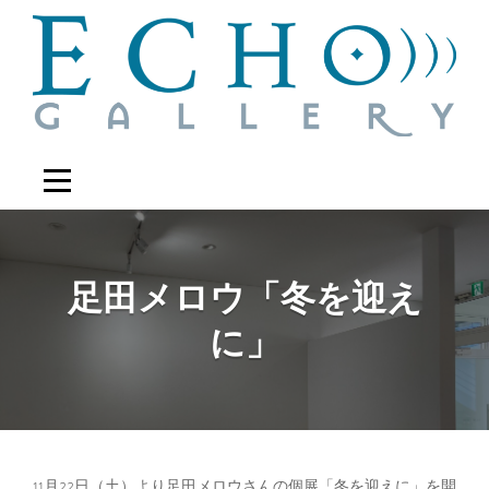
Skip
to
content
足田メロウ「冬を迎え
に」
11月22日（土）より足田メロウさんの個展「冬を迎えに」を開