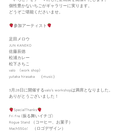
稿
個性豊かないちごがギャラリーに実ります。
ナ
どうぞご堪能くださいませ。
ビ
参加アーティスト
ゲ
足田メロウ
ー
JUN KANEKO
佐藤辰徳
シ
松浦カレー
松下さちこ
ョ
valo (work shop)
yutaka hirasaka （music）
ン
3月28日に開催するvalo’s workshopは満席となりました。
ありがとうございました！
SpecialThanks
Fri Fre (振る舞いイチゴ)
Rogue Stand （コーヒー、お菓子）
Mach55Go! （ロゴデザイン）