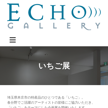
Skip
to
content
いちご展
埼玉県本庄市の特産品のひとつである「いちご」。
投
各分野でご活躍のアーティストの皆様にご協力いただき、
「いちご」をテーマにした企画展を開催いたします。