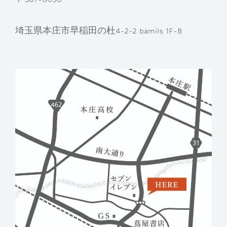
埼玉県本庄市早稲田の杜4-2-2 bamils 1F-B